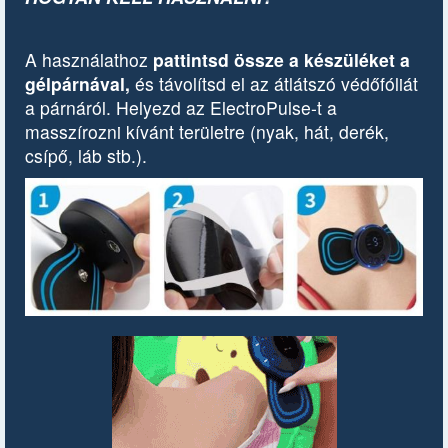
A használathoz
pattintsd össze a készüléket a
gélpárnával,
és távolítsd el az átlátszó védőfóliát
a párnáról. Helyezd az ElectroPulse-t a
masszírozni kívánt területre (nyak, hát, derék,
csípő, láb stb.).