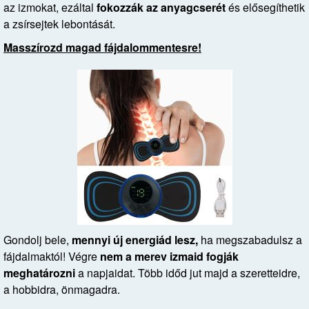
az izmokat, ezáltal
fokozzák az anyagcserét
és elősegíthetik
a zsírsejtek lebontását.
Masszírozd magad fájdalommentesre!
Gondolj bele,
mennyi új energiád lesz,
ha megszabadulsz a
fájdalmaktól! Végre
nem a merev izmaid fogják
meghatározni
a napjaidat. Több időd jut majd a szeretteidre,
a hobbidra, önmagadra.