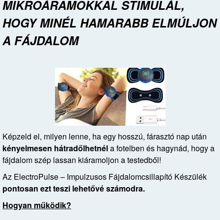
MIKROÁRAMOKKAL STIMULÁL,
HOGY MINÉL HAMARABB ELMÚLJON
A FÁJDALOM
Képzeld el, milyen lenne, ha egy hosszú, fárasztó nap után
kényelmesen hátradőlhetnél
a fotelben és hagynád, hogy a
fájdalom szép lassan kiáramoljon a testedből!
Az ElectroPulse – Impulzusos Fájdalomcsillapító Készülék
pontosan ezt teszi lehetővé számodra.
Hogyan működik?