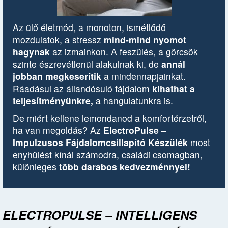
Az ülő életmód, a monoton, ismétlődő
mozdulatok, a stressz
mind-mind nyomot
hagynak
az izmainkon. A feszülés, a görcsök
szinte észrevétlenül alakulnak ki, de
annál
jobban megkeserítik
a mindennapjainkat.
Ráadásul az állandósuló fájdalom
kihathat a
teljesítményünkre,
a hangulatunkra is.
De miért kellene lemondanod a komfortérzetről,
ha van megoldás? Az
ElectroPulse –
Impulzusos Fájdalomcsillapító Készülék
most
enyhülést kínál számodra, családi csomagban,
különleges
több darabos kedvezménnyel!
ELECTROPULSE – INTELLIGENS