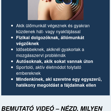
Akik ülőmunkát végeznek és gyakran
küzdenek hát- vagy nyakfájással
Fizikai dolgozóknak, állómunkát
végzőknek
Idősebbeknek, akiknél gyakoriak a
mozgásszervi problémák
Autósoknak, akik sokat vannak úton
Sportoló, aktív életmódot folytató
embereknek
Mindenkinek, aki szeretne egy egyszerű,
hatékony megoldást a fájdalmak ellen
BEMUTATÓ VIDEÓ – NÉZD, MILYEN