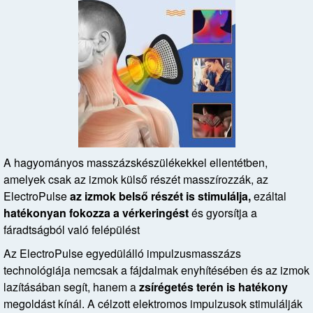
A hagyományos masszázskészülékekkel ellentétben,
amelyek csak az izmok külső részét masszírozzák, az
ElectroPulse
az izmok belső részét is stimulálja,
ezáltal
hatékonyan fokozza a vérkeringést
és gyorsítja a
fáradtságból való felépülést
Az ElectroPulse egyedülálló impulzusmasszázs
technológiája nemcsak a fájdalmak enyhítésében és az izmok
lazításában segít, hanem a
zsírégetés terén is hatékony
megoldást kínál. A célzott elektromos impulzusok stimulálják