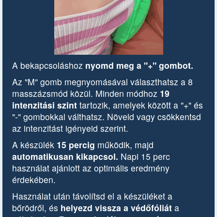
A bekapcsoláshoz
nyomd meg a "+" gombot.
Az "M" gomb megnyomásával választhatsz a 8
masszázsmód közül. Minden módhoz
19
intenzitási szint
tartozik, amelyek között a "+" és
"-" gombokkal válthatsz. Növeld vagy csökkentsd
az intenzitást igényeid szerint.
A készülék
15 percig
működik, majd
automatikusan kikapcsol.
Napi 15 perc
használat ajánlott az optimális eredmény
érdekében.
Használat után távolítsd el a készüléket a
bőrödről, és
helyezd vissza a védőfóliát
a