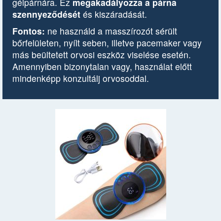
gélpárnára. Ez
megakadályozza a párna
szennyeződését
és kiszáradását.
Fontos:
ne használd a masszírozót sérült
bőrfelületen, nyílt seben, illetve pacemaker vagy
más beültetett orvosi eszköz viselése esetén.
Amennyiben bizonytalan vagy, használat előtt
mindenképp konzultálj orvosoddal.