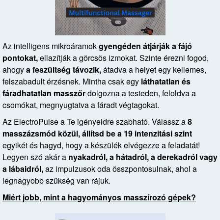
Az intelligens mikroáramok
gyengéden átjárják a fájó
pontokat,
ellazítják a görcsös izmokat. Szinte érezni fogod,
ahogy
a feszültség távozik,
átadva a helyet egy kellemes,
felszabadult érzésnek. Mintha csak egy
láthatatlan és
fáradhatatlan masszőr
dolgozna a testeden, feloldva a
csomókat, megnyugtatva a fáradt végtagokat.
Az ElectroPulse a Te igényeidre szabható. Válassz a
8
masszázsmód közül, állítsd be a 19 intenzitási szint
egyikét és hagyd, hogy a készülék elvégezze a feladatát!
Legyen szó akár a
nyakadról, a hátadról, a derekadról vagy
a lábaidról,
az impulzusok oda összpontosulnak, ahol a
legnagyobb szükség van rájuk.
Miért jobb, mint a hagyományos masszírozó gépek?