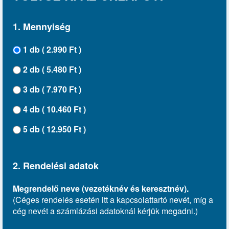
1. Mennyiség
1 db ( 2.990 Ft )
2 db ( 5.480 Ft )
3 db ( 7.970 Ft )
4 db ( 10.460 Ft )
5 db ( 12.950 Ft )
2. Rendelési adatok
Megrendelő neve (vezetéknév és keresztnév).
(Céges rendelés esetén itt a kapcsolattartó nevét, míg a
cég nevét a számlázási adatoknál kérjük megadni.)