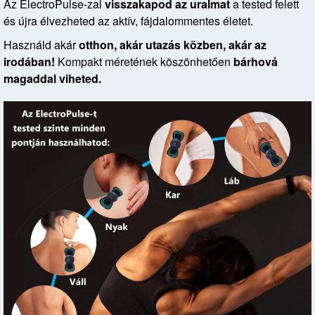
Az ElectroPulse-zal
visszakapod az uralmat
a tested felett
és újra élvezheted az aktív, fájdalommentes életet.
Használd akár
otthon, akár utazás közben, akár az
irodában!
Kompakt méretének köszönhetően
bárhová
magaddal viheted.