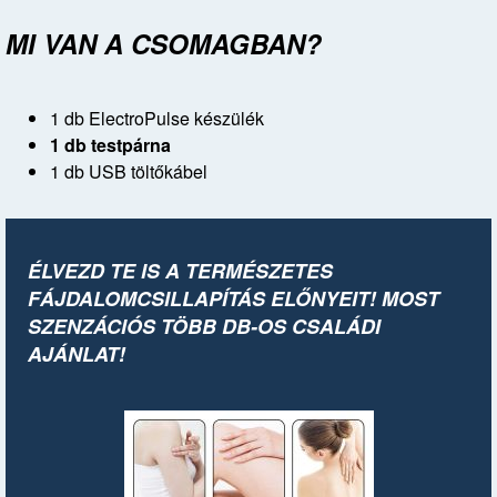
MI VAN A CSOMAGBAN?
1 db ElectroPulse készülék
1 db testpárna
1 db USB töltőkábel
ÉLVEZD TE IS A TERMÉSZETES
FÁJDALOMCSILLAPÍTÁS ELŐNYEIT! MOST
SZENZÁCIÓS TÖBB DB-OS CSALÁDI
AJÁNLAT!