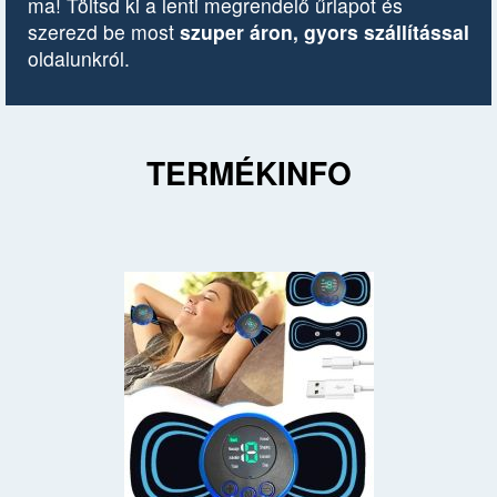
ma! Töltsd ki a lenti megrendelő űrlapot és
szerezd be most
szuper áron, gyors szállítással
oldalunkról.
TERMÉKINFO