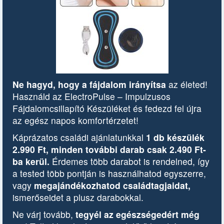
Ne hagyd, hogy a fájdalom irányítsa
az életed!
Használd az ElectroPulse – Impulzusos
Fájdalomcsillapító Készüléket és fedezd fel újra
az egész napos komfortérzetet!
Káprázatos családi ajánlatunkkal
1 db készülék
2.990 Ft, minden további darab csak 2.490 Ft-
ba kerül.
Érdemes több darabot is rendelned, így
a tested több pontján is használhatod egyszerre,
vagy
megajándékozhatod családtagjaidat,
ismerőseidet a plusz darabokkal.
Ne várj tovább,
tegyél az egészségedért még